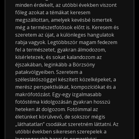
minden érdekelt, az utóbbi években viszont
főleg azokat a témákat keresem
megszállottan, amelyek kevésbé ismertek
még a természetfotósok előtt is. Keresem és
szeretem az újat, a különleges hangulatok
rabja vagyok. Legtöbbször magam fedezem
fel a természetet, gyakran álmodozom,
kísérletezek, és sokat kalandozom az
éjszakában, leginkább a Börzsöny
patakvölgyeiben. Szeretem a
széleslátószöggel készített közelképeket, a
merész perspektívákat, kompozíciókat és a
makrófotózást. Egy-egy izgalmasabb
fotóstéma kidolgozásán gyakran hosszú
heteken át dolgozom. Fotóimmal az
életünket körülvevő, de sokszor mégis
„láthatatlan” csodákat szeretném láttatni. Az
utóbbi években sikeresen szerepelek a