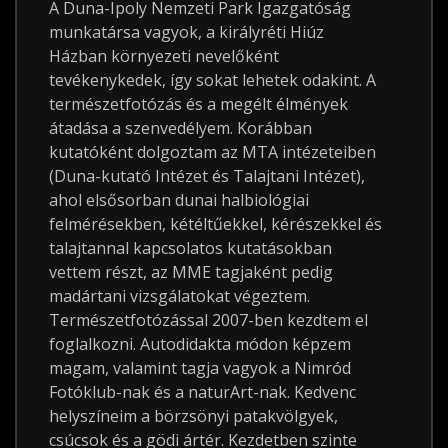
A Duna-Ipoly Nemzeti Park Igazgatóság
munkatársa vagyok, a királyréti Hiúz
Házban környezeti nevelőként
tevékenykedek, így sokat lehetek odakint. A
természetfotózás és a megélt élmények
átadása a szenvedélyem. Korábban
kutatóként dolgoztam az MTA intézeteiben
(Duna-kutató Intézet és Talajtani Intézet),
ahol elsősorban dunai halbiológiai
felmérésekben, kétéltűekkel, kérészekkel és
talajtannal kapcsolatos kutatásokban
vettem részt, az MME tagjaként pedig
madártani vizsgálatokat végeztem.
Természetfotózással 2007-ben kezdtem el
foglalkozni. Autodidakta módon képzem
magam, valamint tagja vagyok a Nimród
Fotóklub-nak és a naturArt-nak. Kedvenc
helyszíneim a börzsönyi patakvölgyek,
csúcsok és a gödi ártér. Kezdetben szinte