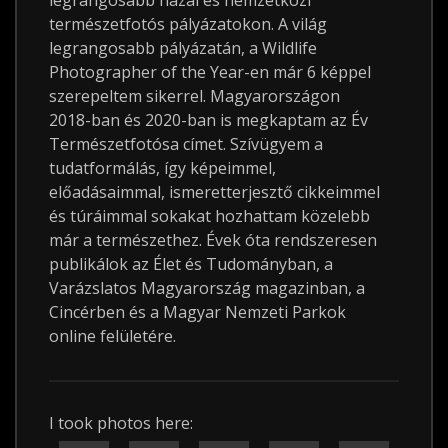
legrangosabb hazai és nemzetközi
természetfotós pályázatokon. A világ
legrangosabb pályázatán, a Wildlife
Photographer of the Year-en már 6 képpel
szerepeltem sikerrel. Magyarországon
2018-ban és 2020-ban is megkaptam az Év
Természetfotósa címet. Szívügyem a
tudatformálás, így képeimmel,
előadásaimmal, ismeretterjesztő cikkeimmel
és túráimmal sokakat hozhattam közelebb
már a természethez. Évek óta rendszeresen
publikálok az Élet és Tudományban, a
Varázslatos Magyarország magazinban, a
Cincérben és a Magyar Nemzeti Parkok
online felületére.
I took photos here: