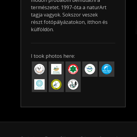
módon próbálom bemutatni a
természetet. 1997-óta a naturArt
tagja vagyok. Sokszor veszek
részt fotópályázatokon, itthon és
külföldön.
I took photos here: