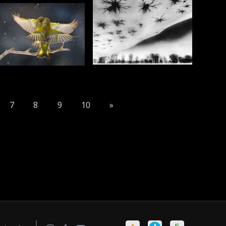
7
8
9
10
»