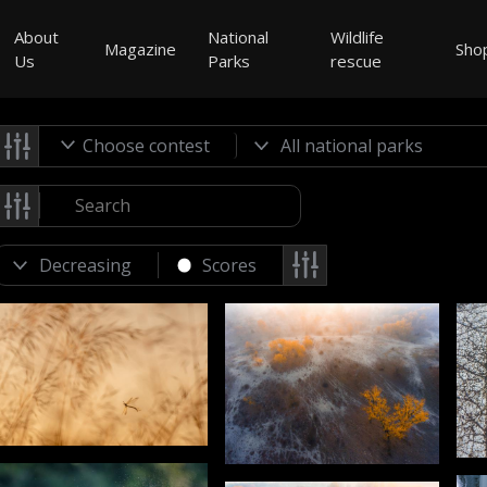
About
National
Wildlife
Magazine
Sho
Us
Parks
rescue
Choose contest
Scores