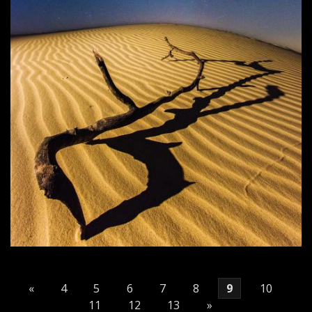
«
4
5
6
7
8
9
10
11
12
13
»