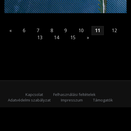
«
6
7
8
9
10
11
12
13
14
15
»
Kapcsolat
Felhasználási feltételek
Adatvédelmi szabályzat
Impresszum
Támogatók
Feliratkozás