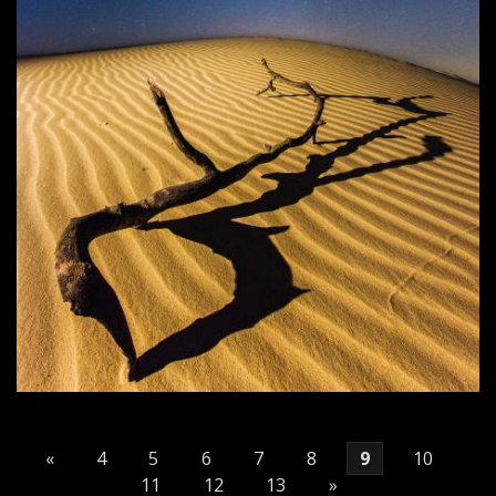
«
4
5
6
7
8
9
10
11
12
13
»