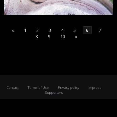
«
1
2
3
4
5
6
7
8
9
10
»
Contact
Terms of Use
Privacy policy
Impress
Supporters
Subscribe