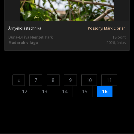
Árnyékolástechnika
Pozsonyi Márk Ciprián
Duna–Dráva Nemzeti Park
18 pont
Madarak világa
2026.június
Previous
«
7
8
9
10
11
12
13
14
15
16