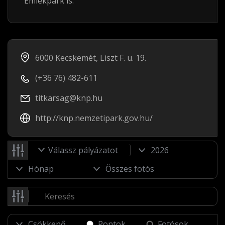
Emlékpark is.
6000 Kecskemét, Liszt F. u. 19.
(+36 76) 482-611
titkarsag@knp.hu
http://knp.nemzetipark.gov.hu/
Válassz pályázatot
Pontok
Fotósok