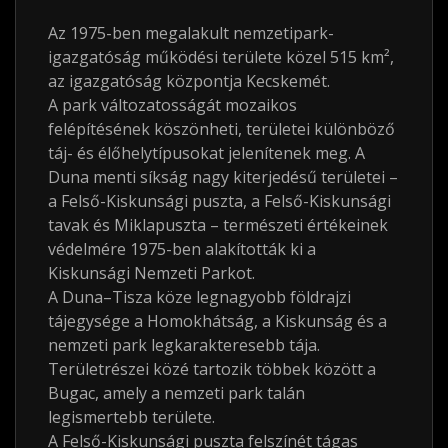
Az 1975-ben megalakult nemzetipark-
igazgatóság működési területe közel 515
km²
,
az igazgatóság központja Kecskemét.
A park változatosságát mozaikos
felépítésének köszönheti, területei különböző
táj- és élőhelytípusokat jelenítenek meg. A
Duna menti síkság nagy kiterjedésű területei –
a Felső-Kiskunsági puszta, a Felső-Kiskunsági
tavak és Miklapuszta – természeti értékeinek
védelmére 1975-ben alakították ki a
Kiskunsági Nemzeti Parkot.
A Duna–Tisza köze legnagyobb földrajzi
tájegysége a Homokhátság, a Kiskunság és a
nemzeti park legkarakteresebb tája.
Területrészei közé tartozik többek között a
Bugac, amely a nemzeti park talán
legismertebb területe.
A Felső-Kiskunsági puszta felszínét tágas