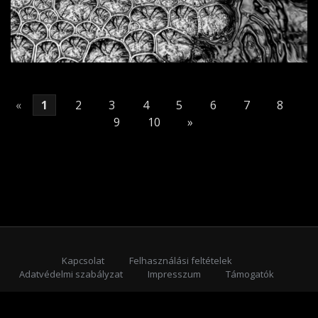
«
1
2
3
4
5
6
7
8
9
10
»
Kapcsolat
Felhasználási feltételek
Adatvédelmi szabályzat
Impresszum
Támogatók
Feliratkozás