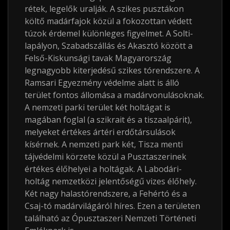
rétek, legelők uralják. A szikes pusztákon
költő madárfajok közül a fokozottan védett
túzok érdemel különleges figyelmet. A Solti-
lapályon, Szabadszállás és Akasztó között a
Felső-Kiskunsági tavak Magyarország
legnagyobb kiterjedésű szikes tórendszere. A
Ramsari Egyezmény védelme alatt is álló
terület fontos állomása a madárvonulásoknak.
A nemzeti parki terület két holtágat is
magában foglal (a szikrait és a tiszaalpárit),
melyeket értékes ártéri erdőtársulások
kísérnek. A nemzeti park két, Tisza menti
tájvédelmi körzete közül a Pusztaszerinek
értékes élőhelyei a holtágak. A Labodári-
holtág nemzetközi jelentőségű vizes élőhely.
Két nagy halastórendszere, a Fehértó és a
Csaj-tó madárvilágáról híres. Ezen a területen
található az Ópusztaszeri Nemzeti Történeti