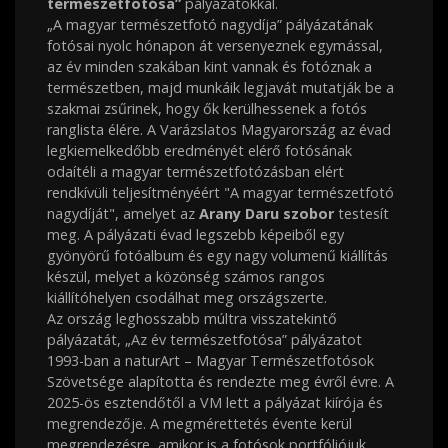
természetfotósa”
pályázatokkal.
„A magyar természetfotó nagydíja” pályázatának
fotósai nyolc hónapon át versenyeznek egymással,
az év minden szakában kint vannak és fotóznak a
természetben, majd munkáik legjavát mutatják be a
szakmai zsűrinek, hogy ők kerülhessenek a fotós
ranglista élére. A Varázslatos Magyarország az évad
legkiemelkedőbb eredményét elérő fotósának
odaítéli a magyar természetfotózásban elért
rendkívüli teljesítményéért "A magyar természetfotó
nagydíját", amelyet az
Arany Daru szobor
testesít
meg. A pályázati évad legszebb képeiből egy
gyönyörű fotóalbum és egy nagy volumenű kiállítás
készül, melyet a közönség számos rangos
kiállítóhelyen csodálhat meg országszerte.
Az ország leghosszabb múltra visszatekintő
pályázatát, „Az év természetfotósa” pályázatot
1993-ban a naturArt – Magyar Természetfotósok
Szövetsége alapította és rendezte meg évről évre. A
2025-ös esztendőtől a VM lett a pályázat kiírója és
megrendezője. A megmérettetés évente kerül
megrendezésre, amikor is a fotósok portfóliójuk