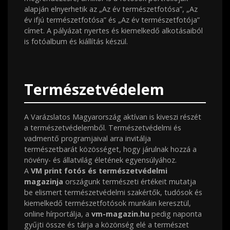
alapján elnyerhetik az „Az év természetfotósa”, „Az
év ifjú természetfotósa” és „Az év természetfotója”
címet. A pályázat nyertes és kiemelkedő alkotásaiból
is fotóalbum és kiállítás készül.
Természetvédelem
A Varázslatos Magyarország aktívan is kiveszi részét
a természetvédelemből. Természetvédelmi és
vadmentő programjaival arra invitálja
természetbarát közösséget, hogy járulnak hozzá a
növény- és állatvilág életének egyensúlyához.
A
VM print fotós és természetvédelmi
magazinja
országunk természeti értékeit mutatja
be elismert természetvédelmi szakértők, tudósok és
kiemelkedő természetfotósok munkáin keresztül,
online hírportálja, a
vm-magazin.hu
pedig naponta
gyűjti össze és tárja a közönség elé a természet