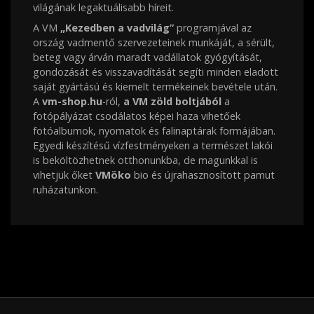
világának legaktuálisabb híreit.
A VM
„Kezedben a vadvilág”
programjával az
ország vadmentő szervezeteinek munkáját, a sérült,
beteg vagy árván maradt vadállatok gyógyítását,
gondozását és visszavadítását segíti minden eladott
saját gyártású és kiemelt termékeinek bevétele után.
A
vm-shop.hu
-ról,
a VM zöld boltjából
a
fotópályázat csodálatos képei haza vihetőek
fotóalbumok, nyomatok és falinaptárak formájában.
Egyedi készítésű vízfestményeken a természet lakói
is beköltözhetnek otthonunkba, de magunkkal is
vihetjük őket
VMöko
bio és újrahasznosított pamut
ruházatunkon.