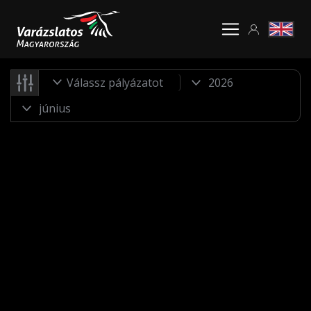
Válassz pályázatot