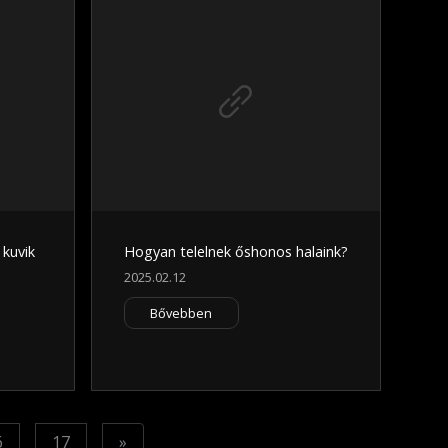
 kuvik
Hogyan telelnek őshonos halaink?
2025.02.12
Bővebben
Next
6
17
»