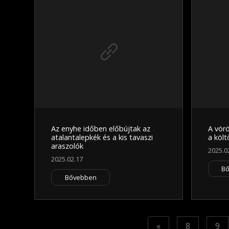
Az enyhe időben előbújtak az
A vörö
atalantalepkék és a kis tavaszi
a költ
araszolók
2025.0
2025.02.17
B
Bővebben
Previous
«
8
9