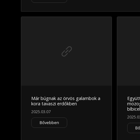
Már búgnak az örvös galambok a
Együt
kora tavaszi erdőkben
mozog
bíbice
2025.03.07
2025.0
Bővebben
B