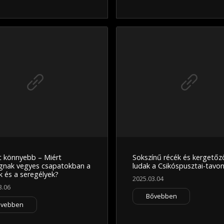
t könnyebb – Miért
Sokszínű récék és kergetőző
nak vegyes csapatokban a
ludak a Csikóspusztai-tavo
k és a seregélyek?
2025.03.04
3.06
Bővebben
ővebben