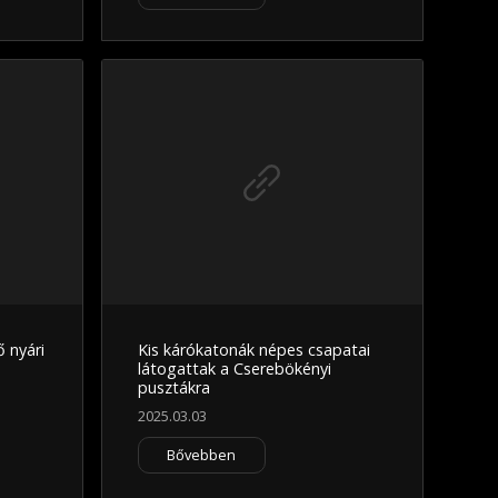
 nyári
Kis kárókatonák népes csapatai
n
látogattak a Cserebökényi
pusztákra
2025.03.03
Bővebben