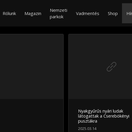
Nemzeti
Rólunk
Magazin
Vadmentés
Shop
Hí
parkok
Nyakgyűrűs nyári ludak
látogattak a Cserebökényi
pusztákra
2025.03.14