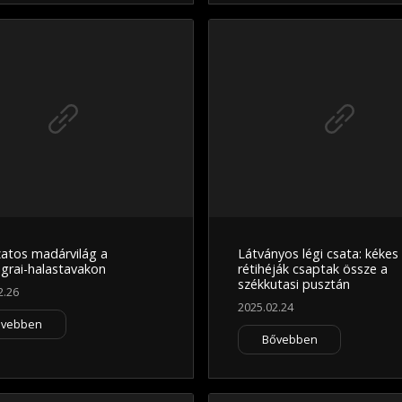
zatos madárvilág a
Látványos légi csata: kékes
grai-halastavakon
rétihéják csaptak össze a
székkutasi pusztán
2.26
2025.02.24
ővebben
Bővebben