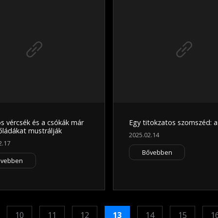
s vércsék és a csókák már
Egy titokzatos szomszéd: a
őládákat mustrálják
2025.02.14
2.17
Bővebben
ővebben
10
11
12
13
14
15
1