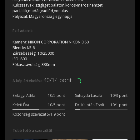
Kulcsszavak:
szigliget,balaton,körös-maros nemzeti
park,lilik,madár,vadlúd,vonulás
Pályázat:
Magyarország egy napja
Exif adatok
Kamera:
NIKON CORPORATION NIKON D80
Blende:
f/5.6
Zársebesség:
10/25000
ISO:
800
Fókusztávolság:
330mm
40/14 pont
A kép értékelése
Szilágyi Attila
10/5 pont
Suhayda László
10/3 pont
Keleti Éva
10/5 pont
Dr. Kalotás Zsolt
10/1 pont
Közönség szavazat
5/1.9 pont
Több fotó a szerzőtől