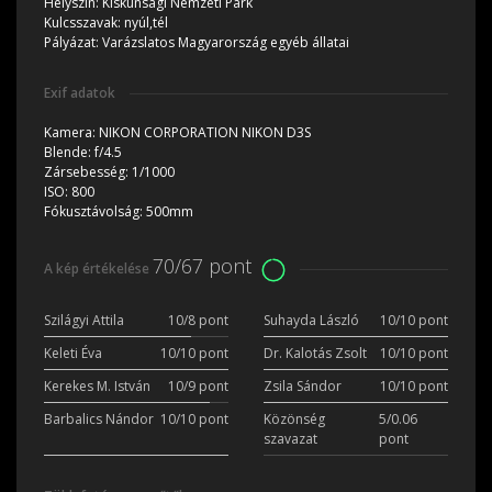
Helyszín:
Kiskunsági Nemzeti Park
Kulcsszavak:
nyúl,tél
Pályázat:
Varázslatos Magyarország egyéb állatai
Exif adatok
Kamera:
NIKON CORPORATION NIKON D3S
Blende:
f/4.5
Zársebesség:
1/1000
ISO:
800
Fókusztávolság:
500mm
70/67 pont
A kép értékelése
Szilágyi Attila
10/8 pont
Suhayda László
10/10 pont
Keleti Éva
10/10 pont
Dr. Kalotás Zsolt
10/10 pont
Kerekes M. István
10/9 pont
Zsila Sándor
10/10 pont
Barbalics Nándor
10/10 pont
Közönség
5/0.06
szavazat
pont