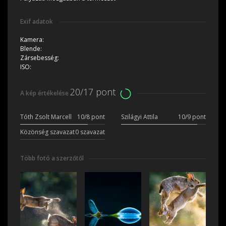
Exif adatok
Kamera:
Blende:
Zársebesség:
ISO:
20/17 pont
A kép értékelése
Tóth Zsolt Marcell
10/8 pont
Szilágyi Attila
10/9 pont
Közönség szavazat
0 szavazat
Több fotó a szerzőtől