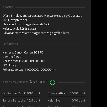
Adatlap
Díjak:
1. helyezett, Varázslatos Magyarország egyéb állatai,
2011, szeptember
Helyszín:
Hortobágyi Nemzeti Park
Kulcsszavak:
kérész,tisza
Pályázat:
Varázslatos Magyarország egyéb állatai
Exif adatok
Kamera:
Canon Canon EOS 7D
Blende:
f/19.9
Zársebesség:
250000/1000000
ISO:
Array
Fókusztávolság:
11000000/1000000mm
60/57 pont
A kép értékelése
Dr. Kalotás Zsolt
10/10 pont
Szilágyi Attila
10/10 pont
Sandra Bartocha
10/9 pont
Keleti Éva
10/10 pont