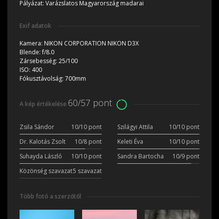
Pályázat:
Varázslatos Magyarország madarai
Exif adatok
Kamera:
NIKON CORPORATION NIKON D3X
Blende:
f/8.0
Zársebesség:
25/100
ISO:
400
Fókusztávolság:
700mm
60/57 pont
A kép értékelése
Zsila Sándor
10/10 pont
Szilágyi Attila
10/10 pont
Dr. Kalotás Zsolt
10/8 pont
Keleti Éva
10/10 pont
Suhayda László
10/10 pont
Sandra Bartocha
10/9 pont
Közönség szavazat
5 szavazat
Több fotó a szerzőtől