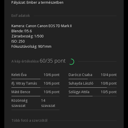
Pályázat:
Ember a természetben
Exif adatok
Kamera:
Canon Canon EOS 7D Mark II
Blende:
f/5.6
Zársebesség:
1/500
ISO:
250
Fókusztávolság:
90/1mm
60/35 pont
A kép értékelése
Keleti Éva
10/6 pont
Daróczi Csaba
10/4 pont
ifj. Vitray Tamás
10/6 pont
Suhayda László
10/8 pont
Máté Bence
10/6 pont
Szilágyi Attila
10/5 pont
Közönség
14
szavazat
szavazat
Több fotó a szerzőtől