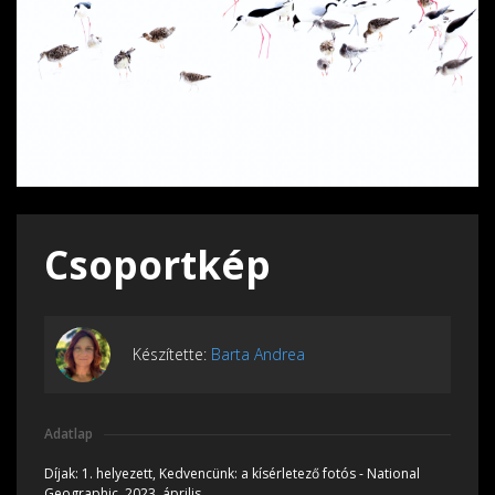
Csoportkép
Készítette:
Barta Andrea
Adatlap
Díjak:
1. helyezett, Kedvencünk: a kísérletező fotós - National
Geographic, 2023, április