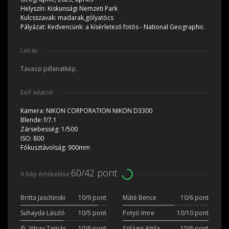
Helyszín:
Kiskunsági Nemzeti Park
Kulcsszavak:
madarak,gólyatöcs
Pályázat:
Kedvencünk: a kísérletező fotós - National Geographic
Leírás
Tavaszi pillanatkép.
Exif adatok
Kamera:
NIKON CORPORATION NIKON D3300
Blende:
f/7.1
Zársebesség:
1/500
ISO:
800
Fókusztávolság:
900mm
60/42 pont
A kép értékelése
Britta Jaschinski
10/9 pont
Máté Bence
10/6 pont
Suhayda László
10/5 pont
Potyó Imre
10/10 pont
ifj. Vitray Tamás
10/6 pont
Szilágyi Attila
10/6 pont