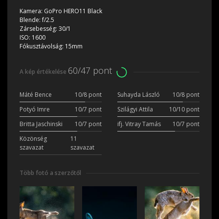
Kamera:
GoPro HERO11 Black
Blende:
f/2.5
Zársebesség:
30/1
ISO:
1600
Fókusztávolság:
15mm
60/47 pont
A kép értékelése
Máté Bence
10/8 pont
Suhayda László
10/8 pont
Potyó Imre
10/7 pont
Szilágyi Attila
10/10 pont
Britta Jaschinski
10/7 pont
ifj. Vitray Tamás
10/7 pont
Közönség
11
szavazat
szavazat
Több fotó a szerzőtől