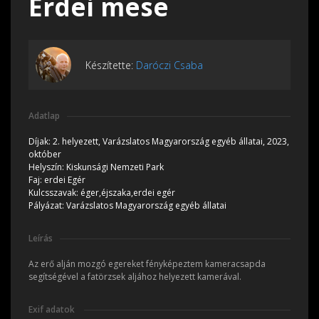
Erdei mese
Készítette:
Daróczi Csaba
Adatlap
Díjak:
2. helyezett, Varázslatos Magyarország egyéb állatai, 2023,
október
Helyszín:
Kiskunsági Nemzeti Park
Faj:
erdei Egér
Kulcsszavak:
éger,éjszaka,erdei egér
Pályázat:
Varázslatos Magyarország egyéb állatai
Leírás
Az erő alján mozgó egereket fényképeztem kameracsapda
segítségével a fatörzsek aljához helyezett kamerával.
Exif adatok