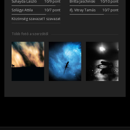
Suhayda László
10/9 pont
Britta Jaschinski
10/10 pont
Szilágyi Attila
10/7 pont
ifj. Vitray Tamás
10/7 pont
Közönség szavazat
1 szavazat
Több fotó a szerzőtől