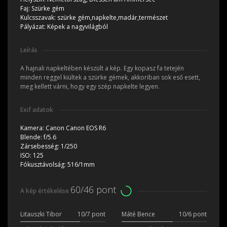
Faj:
Szürke gém
Kulcsszavak:
szürke gém,napkelte,madár,természet
Pályázat:
Képek a nagyvilágból
Leírás
A hajnali napkeltében készült a kép. Egy kopasz fa tetején
minden reggel kiültek a szürke gémek, akkoriban sok eső esett,
meg kellett várni, hogy egy szép napkelte legyen.
Exif adatok
Kamera:
Canon Canon EOS R6
Blende:
f/5.6
Zársebesség:
1/250
ISO:
125
Fókusztávolság:
516/1mm
60/46 pont
A kép értékelése
Litauszki Tibor
10/7 pont
Máté Bence
10/6 pont