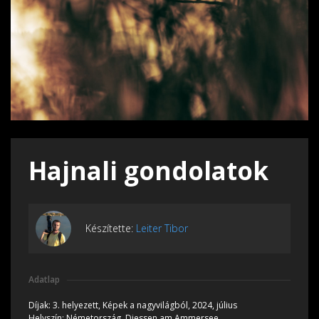
Hajnali gondolatok
Készítette:
Leiter Tibor
Adatlap
Díjak:
3. helyezett, Képek a nagyvilágból, 2024, július
Helyszín:
Németország, Diessen am Ammersee