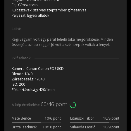
Faj:
Gímszarvas
Kulcsszavak:
szarvas,szeptember,gímszarvas
Pályázat:
Egyéb állatok
Leírás
Régi vágyam volt egy párát lehelő bika megörökítése. Minden
összejött aznap reggel! Jó volt a szél,szépek voltak a fények.
Exif adatok
Kamera:
Canon Canon EOS 80D
Blende:
f/4.0
Zársebesség:
1/640
ISO:
200
Fókusztávolság:
420/1mm
60/46 pont
A kép értékelése
Máté Bence
10/6 pont
Litauszki Tibor
10/8 pont
Britta Jaschinski
10/10 pont
Suhayda László
10/9 pont