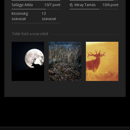
Szilágyi Attila
10/7 pont
ifj. Vitray Tamás
10/6 pont
Közönség
13
szavazat
szavazat
Több fotó a szerzőtől