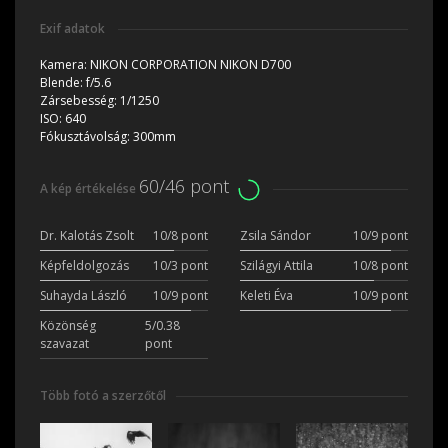
Exif adatok
Kamera:
NIKON CORPORATION NIKON D700
Blende:
f/5.6
Zársebesség:
1/1250
ISO:
640
Fókusztávolság:
300mm
60/46 pont
A kép értékelése
Dr. Kalotás Zsolt
10/8 pont
Zsila Sándor
10/9 pont
Képfeldolgozás
10/3 pont
Szilágyi Attila
10/8 pont
Suhayda László
10/9 pont
Keleti Éva
10/9 pont
Közönség
5/0.38
szavazat
pont
Több fotó a szerzőtől