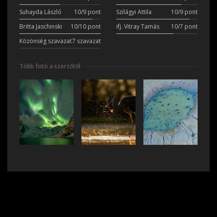
Suhayda László
10/9 pont
Szilágyi Attila
10/9 pont
Britta Jaschinski
10/10 pont
ifj. Vitray Tamás
10/7 pont
Közönség szavazat
7 szavazat
Több fotó a szerzőtől