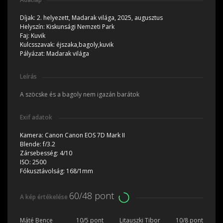
Díjak:
2. helyezett, Madarak világa, 2025, augusztus
Helyszín:
Kiskunsági Nemzeti Park
Faj:
Kuvik
Kulcsszavak:
éjszaka,bagoly,kuvik
Pályázat:
Madarak világa
Leírás
A szöcske és a bagoly nem igazán barátok
Exif adatok
Kamera:
Canon Canon EOS 7D Mark II
Blende:
f/3.2
Zársebesség:
4/10
ISO:
2500
Fókusztávolság:
168/1mm
60/48 pont
A kép értékelése
Máté Bence
10/5 pont
Litauszki Tibor
10/8 pont