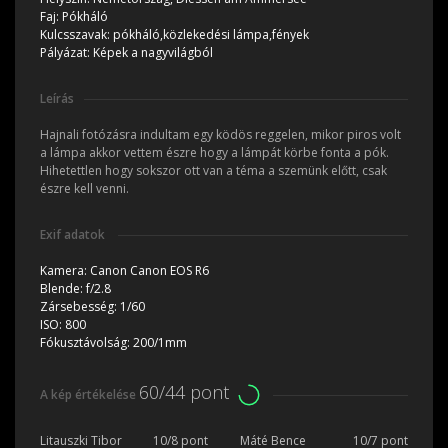
Faj:
Pókháló
Kulcsszavak:
pókháló,közlekedési lámpa,fények
Pályázat:
Képek a nagyvilágból
Leírás
Hajnali fotózásra indultam egy ködös reggelen, mikor piros volt
a lámpa akkor vettem észre hogy a lámpát körbe fonta a pók.
Hihetettlen hogy sokszor ott van a téma a szemünk előtt, csak
észre kell venni.
Exif adatok
Kamera:
Canon Canon EOS R6
Blende:
f/2.8
Zársebesség:
1/60
ISO:
800
Fókusztávolság:
200/1mm
60/44 pont
A kép értékelése
Litauszki Tibor
10/8 pont
Máté Bence
10/7 pont