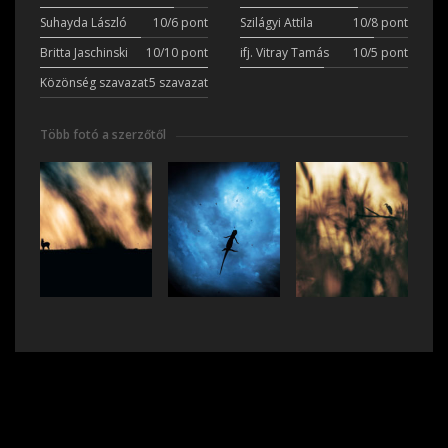
Suhayda László
10/6 pont
Szilágyi Attila
10/8 pont
Britta Jaschinski
10/10 pont
ifj. Vitray Tamás
10/5 pont
Közönség szavazat
5 szavazat
Több fotó a szerzőtől