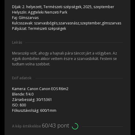
Díjak:
2. helyezett, Természeti szépségek, 2025, szeptember
Helyszín:
Aggteleki Nemzeti Park
Faj:
Gímszarvas
Kulcsszavak:
szarvasbőgés,szarvasnász,szeptember,gímszarvas
Pályázat:
Természeti szépségek
Leírás
Meseszép volt, ahogy a hajnali pára táncot járt a völgyben. Az
egyik dombélen akkor vettem észre a szarvasbikát. Festeni se
tudtam volna szebbet.
Exif adatok
Kamera:
Canon Canon EOS R6m2
Blende:
f/4.0
Zársebesség:
30/15361
ISO:
800
Fókusztávolság:
600/1mm
60/43 pont
A kép értékelése