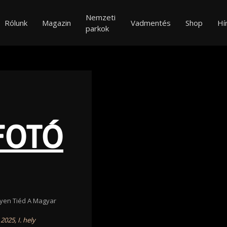
Nemzeti
Rólunk
Magazin
Vadmentés
Shop
Hí
parkok
FOTÓ
egyen Tiéd A Magyar
025, I. hely