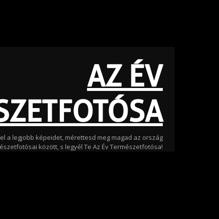
AZ ÉV
SZETFOTÓSA
 fel a legjobb képeidet, mérettesd meg magad az ország
észetfotósai között, s legyél Te Az Év Természetfotósa!
Fotó |
Litauszki Tibor, Az Év Természetfotósa 2025