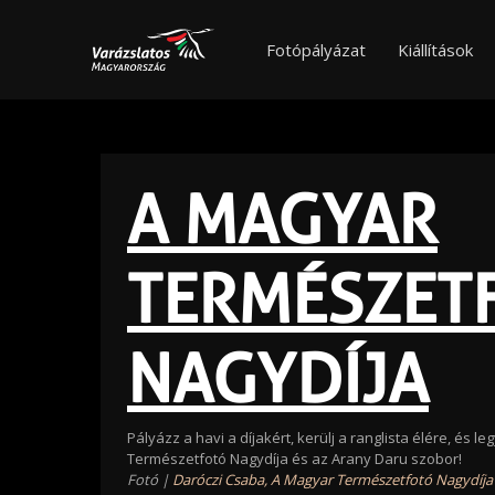
Fotópályázat
Kiállítások
A MAGYAR
TERMÉSZET
NAGYDÍJA
Pályázz a havi a díjakért, kerülj a ranglista élére, és l
Természetfotó Nagydíja és az Arany Daru szobor!
Fotó |
Daróczi Csaba, A Magyar Természetfotó Nagydíja 2