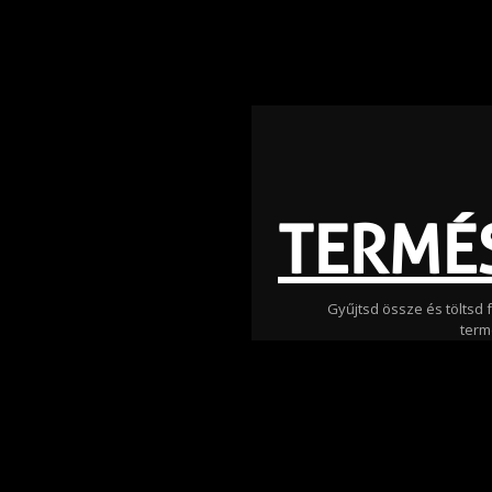
TERMÉ
Gyűjtsd össze és töltsd
term