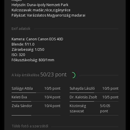
Helyszín:
Duna–Ipoly Nemzeti Park
Kulcsszavak:
madár,réce,cigányréce
Pályázat:
Varázslatos Magyarország madarai
Exif adatok
Kamera:
Canon Canon EOS 40D
Blende:
f/11.0
Zársebesség:
1/250
ISO:
320
Fókusztávolság:
800/1mm
50/23 pont
A kép értékelése
Szilágyi Attila
10/5 pont
Suhayda László
10/5 pont
Keleti Éva
10/4 pont
Dr. Kalotás Zsolt
10/5 pont
Zsila Sándor
10/4 pont
Közönség
5/0.05
szavazat
pont
Több fotó a szerzőtől