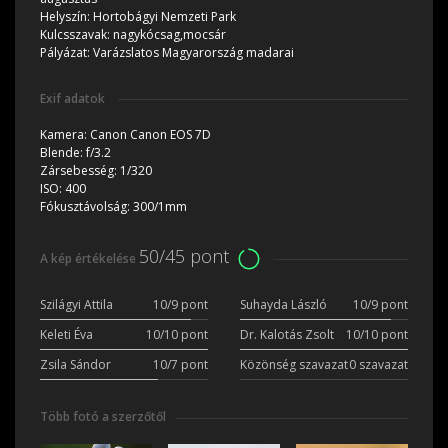
Helyszín:
Hortobágyi Nemzeti Park
Kulcsszavak:
nagykócsag,mocsár
Pályázat:
Varázslatos Magyarország madarai
Exif adatok
Kamera:
Canon Canon EOS 7D
Blende:
f/3.2
Zársebesség:
1/320
ISO:
400
Fókusztávolság:
300/1mm
50/45 pont
A kép értékelése
Szilágyi Attila
10/9 pont
Suhayda László
10/9 pont
Keleti Éva
10/10 pont
Dr. Kalotás Zsolt
10/10 pont
Zsila Sándor
10/7 pont
Közönség szavazat
0 szavazat
Több fotó a szerzőtől