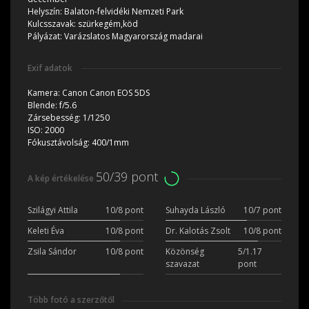
Helyszín:
Balaton-felvidéki Nemzeti Park
Kulcsszavak:
szürkegém,köd
Pályázat:
Varázslatos Magyarország madarai
Exif adatok
Kamera:
Canon Canon EOS 5DS
Blende:
f/5.6
Zársebesség:
1/1250
ISO:
2000
Fókusztávolság:
400/1mm
50/39 pont
A kép értékelése
Szilágyi Attila
10/8 pont
Suhayda László
10/7 pont
Keleti Éva
10/8 pont
Dr. Kalotás Zsolt
10/8 pont
Zsila Sándor
10/8 pont
Közönség
5/1.17
szavazat
pont
Több fotó a szerzőtől