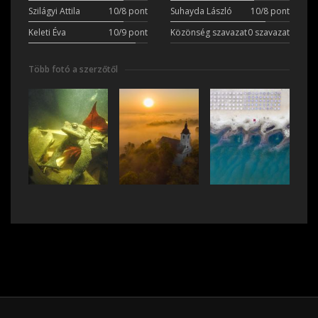
Szilágyi Attila
10/8 pont
Suhayda László
10/8 pont
Keleti Éva
10/9 pont
Közönség szavazat
0 szavazat
Több fotó a szerzőtől