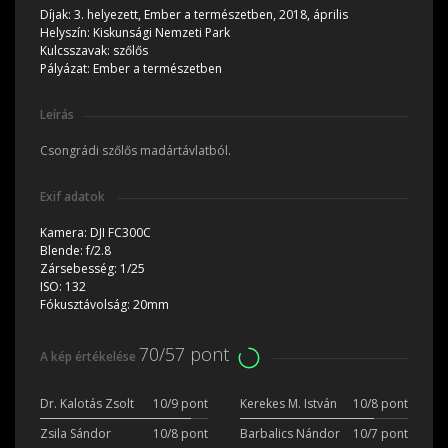
Díjak:
3. helyezett, Ember a természetben, 2018, április
Helyszín:
Kiskunsági Nemzeti Park
Kulcsszavak:
szőlős
Pályázat:
Ember a természetben
Leírás
Csongrádi szőlős madártávlatból.
Exif adatok
Kamera:
DJI FC300C
Blende:
f/2.8
Zársebesség:
1/25
ISO:
132
Fókusztávolság:
20mm
70/57 pont
A kép értékelése
Dr. Kalotás Zsolt
10/9 pont
Kerekes M. István
10/8 pont
Zsila Sándor
10/8 pont
Barbalics Nándor
10/7 pont