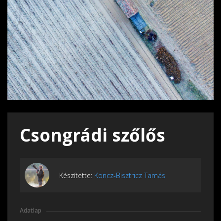
Csongrádi szőlős
Készítette:
Koncz-Bisztricz Tamás
Adatlap