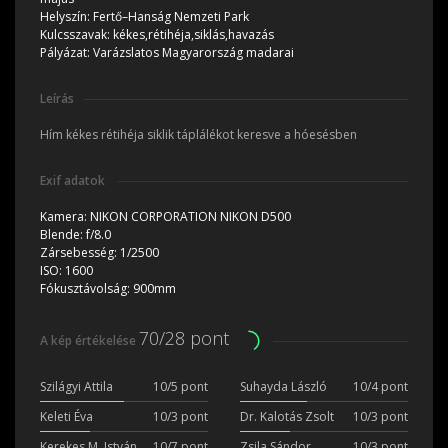
Helyszín:
Fertő–Hanság Nemzeti Park
Kulcsszavak:
kékes,rétihéja,siklás,havazás
Pályázat:
Varázslatos Magyarország madarai
Leírás
Hím kékes rétihéja siklik táplálékot keresve a hóesésben
Exif adatok
Kamera:
NIKON CORPORATION NIKON D500
Blende:
f/8.0
Zársebesség:
1/2500
ISO:
1600
Fókusztávolság:
900mm
70/28 pont
A kép értékelése
Szilágyi Attila
10/5 pont
Suhayda László
10/4 pont
Keleti Éva
10/3 pont
Dr. Kalotás Zsolt
10/3 pont
Kerekes M. István
10/7 pont
Zsila Sándor
10/3 pont