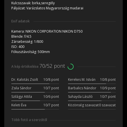
Kulcsszavak:
birka,seregély
Pályázat:
Varázslatos Magyarország madarai
Exif adatok
Kamera:
NIKON CORPORATION NIKON D750
Blende:
f/4.5
Zársebesség:
1/800
ISO:
400
Fókusztávolság:
500mm
70/52 pont
A kép értékelése
Dr. Kalotás Zsolt
10/8 pont
Kerekes M. István
10/8 pont
Zsila Sándor
10/7 pont
Barbalics Nándor
10/9 pont
Szilágyi Attila
10/6 pont
Suhayda László
10/7 pont
Keleti Éva
10/7 pont
Közönség szavazat
0 szavazat
Több fotó a szerzőtől