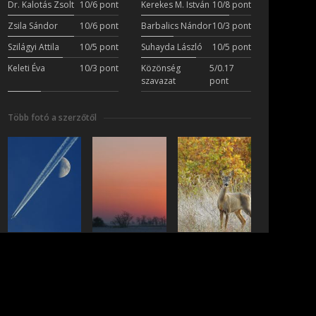
Dr. Kalotás Zsolt
10/6 pont
Kerekes M. István
10/8 pont
Zsila Sándor
10/6 pont
Barbalics Nándor
10/3 pont
Szilágyi Attila
10/5 pont
Suhayda László
10/5 pont
Keleti Éva
10/3 pont
Közönség
5/0.17
szavazat
pont
Több fotó a szerzőtől