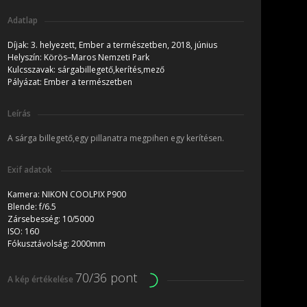
Adatlap
Díjak:
3. helyezett, Ember a természetben, 2018, június
Helyszín:
Körös–Maros Nemzeti Park
Kulcsszavak:
sárgabillegető,kerítés,mező
Pályázat:
Ember a természetben
Leírás
A sárga billegető,egy pillanatra megpihen egy kerítésen.
Exif adatok
Kamera:
NIKON COOLPIX P900
Blende:
f/6.5
Zársebesség:
10/5000
ISO:
160
Fókusztávolság:
2000mm
70/36 pont
A kép értékelése