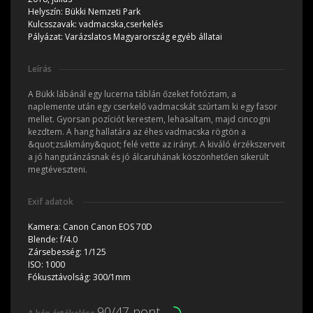
Helyszín:
Bükki Nemzeti Park
Kulcsszavak:
vadmacska,cserkelés
Pályázat:
Varázslatos Magyarország egyéb állatai
Leírás
A Bükk lábánál egy lucerna táblán őzeket fotóztam, a
naplemente után egy cserkelő vadmacskát szúrtam ki egy fasor
mellet. Gyorsan pozíciót kerestem, lehasaltam, majd cincogni
kezdtem. A hang hallatára az éhes vadmacska rögtön a
&quot;zsákmány&quot; felé vette az irányt. A kiváló érzékszerveit
a jó hangutánzásnak és jó álcaruhának köszönhetően sikerült
megtéveszteni.
Exif adatok
Kamera:
Canon Canon EOS 70D
Blende:
f/4.0
Zársebesség:
1/125
ISO:
1000
Fókusztávolság:
300/1mm
90/47 pont