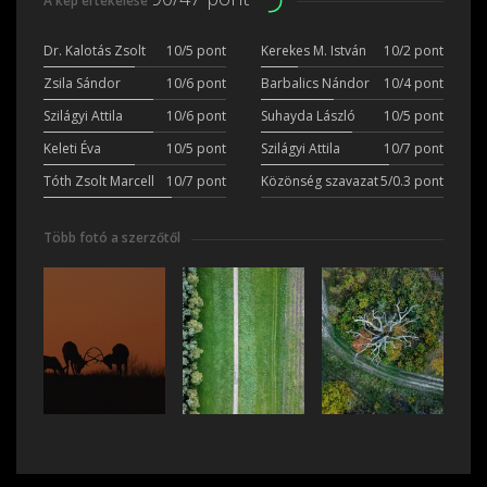
A kép értékelése
Dr. Kalotás Zsolt
10/5 pont
Kerekes M. István
10/2 pont
Zsila Sándor
10/6 pont
Barbalics Nándor
10/4 pont
Szilágyi Attila
10/6 pont
Suhayda László
10/5 pont
Keleti Éva
10/5 pont
Szilágyi Attila
10/7 pont
Tóth Zsolt Marcell
10/7 pont
Közönség szavazat
5/0.3 pont
Több fotó a szerzőtől