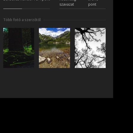
szavazat
pont
Több fotó a szerzőtől