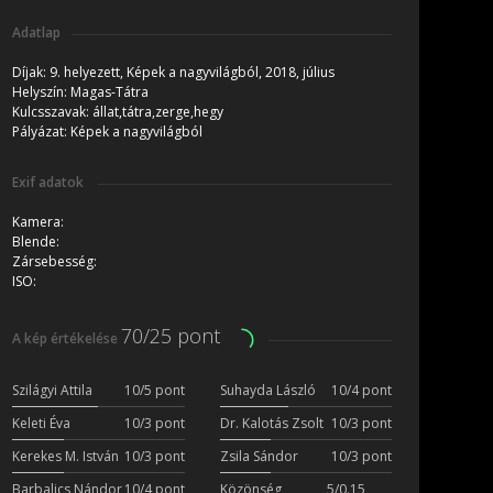
Adatlap
Díjak:
9. helyezett, Képek a nagyvilágból, 2018, július
Helyszín:
Magas-Tátra
Kulcsszavak:
állat,tátra,zerge,hegy
Pályázat:
Képek a nagyvilágból
Exif adatok
Kamera:
Blende:
Zársebesség:
ISO:
70/25 pont
A kép értékelése
Szilágyi Attila
10/5 pont
Suhayda László
10/4 pont
Keleti Éva
10/3 pont
Dr. Kalotás Zsolt
10/3 pont
Kerekes M. István
10/3 pont
Zsila Sándor
10/3 pont
Barbalics Nándor
10/4 pont
Közönség
5/0.15