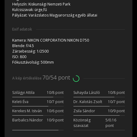
Helyszín:
Kiskunsági Nemzeti Park
Kulcsszavak:
ürge,fű
Pályázat:
Varázslatos Magyarország egyéb állatai
Exif adatok
Kamera:
NIKON CORPORATION NIKON D750
Blende:
f/4.5
Zársebesség:
1/2500
ISO:
800
Fókusztávolság:
500mm
70/54 pont
A kép értékelése
Szilágyi Attila
10/8 pont
Suhayda László
10/8 pont
Keleti Éva
10/7 pont
Dr. Kalotás Zsolt
10/7 pont
Kerekes M. István
10/6 pont
Zsila Sándor
10/9 pont
Barbalics Nándor
10/9 pont
Közönség
5/0.16
szavazat
pont