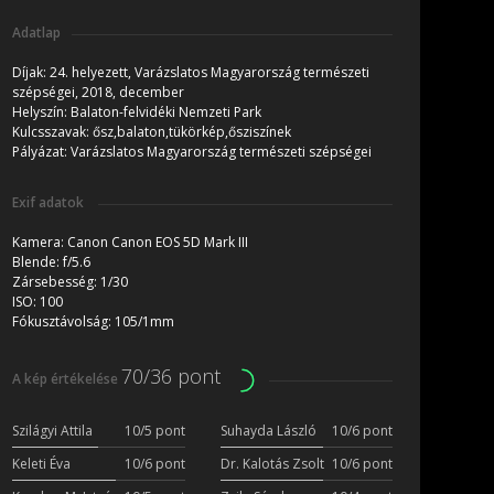
Adatlap
Díjak:
24. helyezett, Varázslatos Magyarország természeti
szépségei, 2018, december
Helyszín:
Balaton-felvidéki Nemzeti Park
Kulcsszavak:
ősz,balaton,tükörkép,ősziszínek
Pályázat:
Varázslatos Magyarország természeti szépségei
Exif adatok
Kamera:
Canon Canon EOS 5D Mark III
Blende:
f/5.6
Zársebesség:
1/30
ISO:
100
Fókusztávolság:
105/1mm
70/36 pont
A kép értékelése
Szilágyi Attila
10/5 pont
Suhayda László
10/6 pont
Keleti Éva
10/6 pont
Dr. Kalotás Zsolt
10/6 pont