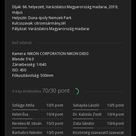
Díjak:
66. helyezett, Varázslatos Magyarország madarai, 2019,
május
Helyszín:
Duna–Ipoly Nemzeti Park
Kulcsszavak:
citromsármány,tél
Pályázat:
Varázslatos Magyarország madarai
Exif adatok
Kamera:
NIKON CORPORATION NIKON D850
Blende:
f/4.0
Zársebesség:
1/640
ISO:
450
Fókusztávolság:
500mm
70/30 pont
A kép értékelése
Szilágyi Attila
10/5 pont
Suhayda László
10/5 pont
Keleti Éva
10/4 pont
Dr. Kalotás Zsolt
10/4 pont
Kerekes M. István
10/3 pont
Zsila Sándor
10/4 pont
Barbalics Nándor
10/5 pont
Közönség szavazat
0 szavazat