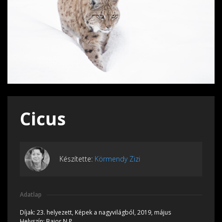
Cicus
Készítette:
Körmendy Zizi
Adatlap
Díjak:
23. helyezett, Képek a nagyvilágból, 2019, május
Helyszín:
Bajor N.P.