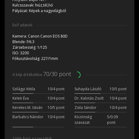
Kulcsszavak:
hiúz,tél,hó
Pályázat:
Képek a nagyvilágból
Exif adatok
Kamera:
Canon Canon EOS 80D
Blende:
f/6.3
Zársebesség:
1/125
ISO:
3200
Fókusztávolság:
227/1mm
70/30 pont
A kép értékelése
Szilágyi Attila
10/4 pont
Suhayda László
10/5 pont
Keleti Éva
10/4 pont
Dr. Kalotás Zsolt
10/4 pont
Kerekes M. István
10/5 pont
Zsila Sándor
10/4 pont
Barbalics Nándor
10/4 pont
Közönség
5/0.09
szavazat
pont
Több fotó a szerzőtől