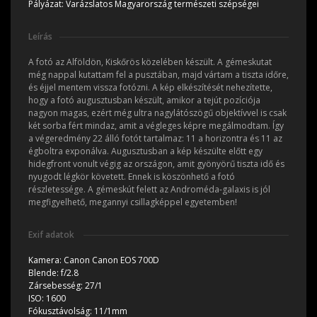
Pályázat:
Varázslatos Magyarország természeti szépségei
Leírás
A fotó az Alföldön, Kiskőrös közelében készült. A gémeskutat
még nappal kutattam fel a pusztában, majd vártam a tiszta időre,
és éjjel mentem vissza fotózni. A kép elkészítését nehezítette,
hogy a fotó augusztusban készült, amikor a tejút pozíciója
nagyon magas, ezért még ultra nagylátószögű objektívvel is csak
két sorba fért mindaz, amit a végleges képre megálmodtam. Így
a végeredmény 22 álló fotót tartalmaz: 11 a horizontra és 11 az
égboltra exponálva. Augusztusban a kép készülte előtt egy
hidegfront vonult végig az országon, amit gyönyörű tiszta idő és
nyugodt légkör követett. Ennek is köszönhető a fotó
részletessége. A gémeskút felett az Androméda-galaxis is jól
megfigyelhető, megannyi csillagképpel egyetemben!
Exif adatok
Kamera:
Canon Canon EOS 700D
Blende:
f/2.8
Zársebesség:
27/1
ISO:
1600
Fókusztávolság:
11/1mm