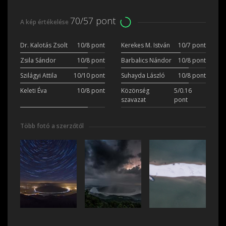
70/57 pont
A kép értékelése
Dr. Kalotás Zsolt
10/8 pont
Kerekes M. István
10/7 pont
Zsila Sándor
10/8 pont
Barbalics Nándor
10/8 pont
Szilágyi Attila
10/10 pont
Suhayda László
10/8 pont
Keleti Éva
10/8 pont
Közönség
5/0.16
szavazat
pont
Több fotó a szerzőtől