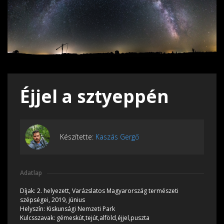
Éjjel a sztyeppén
Készítette:
Kaszás Gergő
Adatlap
Díjak:
2. helyezett, Varázslatos Magyarország természeti
szépségei, 2019, június
Helyszín:
Kiskunsági Nemzeti Park
Kulcsszavak:
gémeskút,tejút,alföld,éjjel,puszta