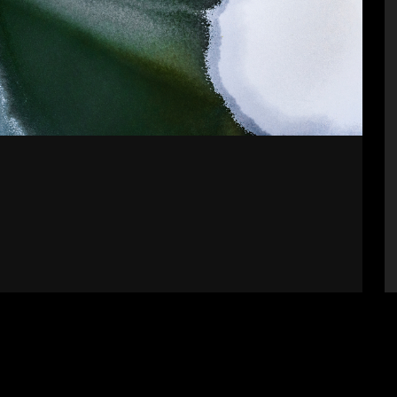
bályzat
Impresszum
Támogatók
Fel