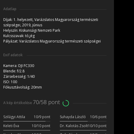
Adatlap
Díjak:
1. helyezett, Varázslatos Magyarország természeti
szépségei, 2019, június
Helyszín:
Kiskunsági Nemzeti Park
Kulcsszavak:
tó,jég
Pályázat:
Varázslatos Magyarország természeti szépségei
Exif adatok
Kamera:
DJI FC330
Blende:
f/2.8
Zársebesség:
1/40
ISO:
100
Fókusztávolság:
20mm
70/58 pont
A kép értékelése
Szilágyi Attila
10/9 pont
Suhayda László
10/6 pont
Keleti Éva
10/10 pont
Dr. Kalotás Zsolt
10/10 pont