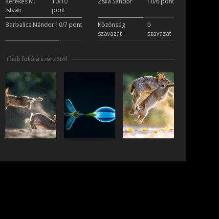
Kerekes M.
10/10
Zsila Sándor
10/6 pont
István
pont
Barbalics Nándor
10/7 pont
Közönség
0
szavazat
szavazat
Több fotó a szerzőtől
iratkozás