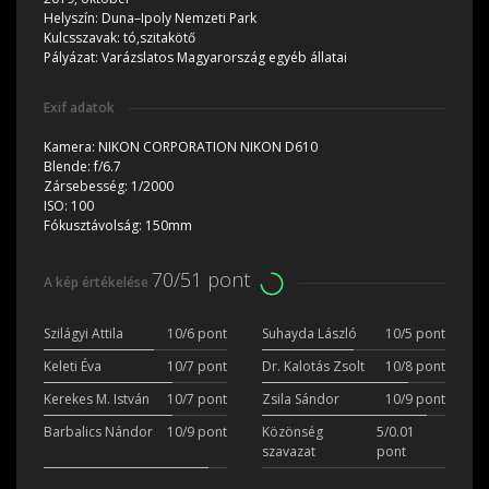
Helyszín:
Duna–Ipoly Nemzeti Park
Kulcsszavak:
tó,szitakötő
Pályázat:
Varázslatos Magyarország egyéb állatai
Exif adatok
Kamera:
NIKON CORPORATION NIKON D610
Blende:
f/6.7
Zársebesség:
1/2000
ISO:
100
Fókusztávolság:
150mm
70/51 pont
A kép értékelése
Szilágyi Attila
10/6 pont
Suhayda László
10/5 pont
Keleti Éva
10/7 pont
Dr. Kalotás Zsolt
10/8 pont
Kerekes M. István
10/7 pont
Zsila Sándor
10/9 pont
Barbalics Nándor
10/9 pont
Közönség
5/0.01
szavazat
pont