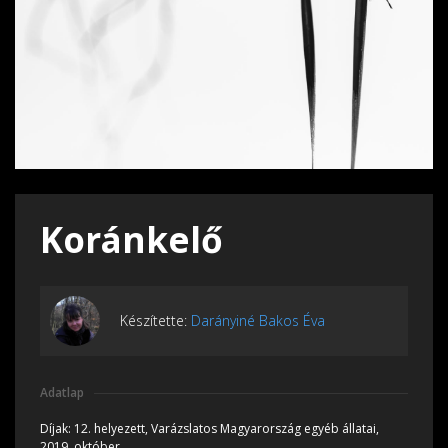
Koránkelő
Készítette:
Darányiné Bakos Éva
Adatlap
Díjak:
12. helyezett, Varázslatos Magyarország egyéb állatai,
2019, október