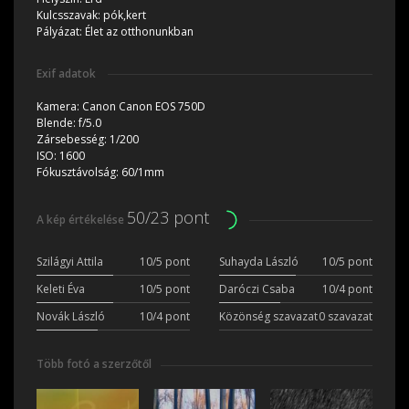
Kulcsszavak:
pók,kert
Pályázat:
Élet az otthonunkban
Exif adatok
Kamera:
Canon Canon EOS 750D
Blende:
f/5.0
Zársebesség:
1/200
ISO:
1600
Fókusztávolság:
60/1mm
50/23 pont
A kép értékelése
Szilágyi Attila
10/5 pont
Suhayda László
10/5 pont
Keleti Éva
10/5 pont
Daróczi Csaba
10/4 pont
Novák László
10/4 pont
Közönség szavazat
0 szavazat
Több fotó a szerzőtől