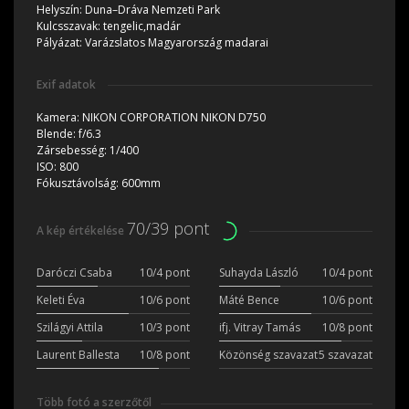
Helyszín:
Duna–Dráva Nemzeti Park
Kulcsszavak:
tengelic,madár
Pályázat:
Varázslatos Magyarország madarai
Exif adatok
Kamera:
NIKON CORPORATION NIKON D750
Blende:
f/6.3
Zársebesség:
1/400
ISO:
800
Fókusztávolság:
600mm
70/39 pont
A kép értékelése
Daróczi Csaba
10/4 pont
Suhayda László
10/4 pont
Keleti Éva
10/6 pont
Máté Bence
10/6 pont
Szilágyi Attila
10/3 pont
ifj. Vitray Tamás
10/8 pont
Laurent Ballesta
10/8 pont
Közönség szavazat
5 szavazat
Több fotó a szerzőtől