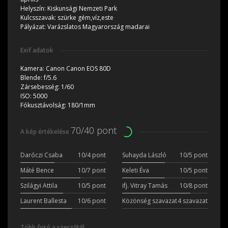
Helyszín:
Kiskunsági Nemzeti Park
Kulcsszavak:
szürke gém,víz,este
Pályázat:
Varázslatos Magyarország madarai
Exif adatok
Kamera:
Canon Canon EOS 80D
Blende:
f/5.6
Zársebesség:
1/60
ISO:
5000
Fókusztávolság:
180/1mm
70/40 pont
A kép értékelése
Daróczi Csaba
10/4 pont
Suhayda László
10/5 pont
Máté Bence
10/7 pont
Keleti Éva
10/5 pont
Szilágyi Attila
10/5 pont
ifj. Vitray Tamás
10/8 pont
Laurent Ballesta
10/6 pont
Közönség szavazat
4 szavazat
Több fotó a szerzőtől