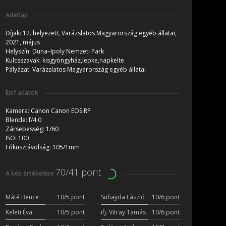
Adatlap
Díjak:
12. helyezett, Varázslatos Magyarország egyéb állatai,
2021, május
Helyszín:
Duna–Ipoly Nemzeti Park
Kulcsszavak:
kisgyöngyház,lepke,napkelte
Pályázat:
Varázslatos Magyarország egyéb állatai
Exif adatok
Kamera:
Canon Canon EOS RP
Blende:
f/4.0
Zársebesség:
1/60
ISO:
100
Fókusztávolság:
105/1mm
70/41 pont
A kép értékelése
Máté Bence
10/5 pont
Suhayda László
10/6 pont
Keleti Éva
10/5 pont
ifj. Vitray Tamás
10/6 pont