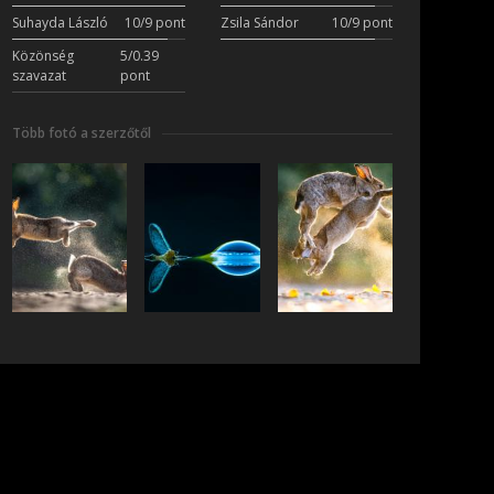
Suhayda László
10/9 pont
Zsila Sándor
10/9 pont
Közönség
5/0.39
szavazat
pont
Több fotó a szerzőtől
iratkozás