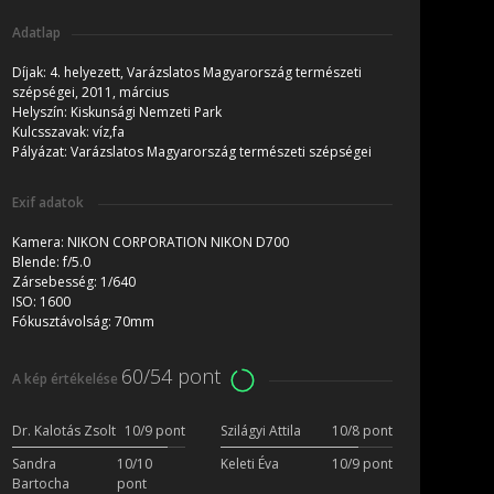
Adatlap
Díjak:
4. helyezett, Varázslatos Magyarország természeti
szépségei, 2011, március
Helyszín:
Kiskunsági Nemzeti Park
Kulcsszavak:
víz,fa
Pályázat:
Varázslatos Magyarország természeti szépségei
Exif adatok
Kamera:
NIKON CORPORATION NIKON D700
Blende:
f/5.0
Zársebesség:
1/640
ISO:
1600
Fókusztávolság:
70mm
60/54 pont
A kép értékelése
Dr. Kalotás Zsolt
10/9 pont
Szilágyi Attila
10/8 pont
Sandra
10/10
Keleti Éva
10/9 pont
Bartocha
pont