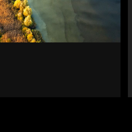
bályzat
Impresszum
Támogatók
Fel