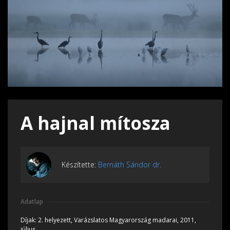
A hajnal mítosza
Készítette:
Bernáth Sándor dr.
Adatlap
Díjak:
2. helyezett, Varázslatos Magyarország madarai, 2011,
július