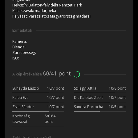
Helyszín:
Balaton-felvidéki Nemzeti Park
Kulcsszavak:
madár,béka
Pályázat:
Varázslatos Magyarország madarai
Exif adatok
Kamera:
Blende:
Zársebesség:
ISO:
60/41 pont
A kép értékelése
Suhayda László
10/7 pont
Szilágyi Attila
10/8 pont
Keleti Éva
10/7 pont
Dr. Kalotás Zsolt
10/7 pont
Zsila Sándor
10/7 pont
Sandra Bartocha
10/5 pont
Közönség
5/0.64
szavazat
pont
Több fotó a szerzőtől