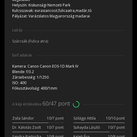
Helyszín:
Kiskunsági Nemzeti Park
Kulcsszavak:
eurasiancoot,fulicaatra,madár,tó
Pályázat:
Varázslatos Magyarország madarai
Leírás
Szárcsák (Fulica atra)
Exif adatok
Kamera:
Canon Canon EOS-1D Mark IV
Blende:
f/3.2
Zársebesség:
1/1250
ISO:
400
Fókusztávolság:
400/1mm
60/47 pont
A kép értékelése
Zsila Sándor
10/7 pont
Szilágyi Attila
10/10 pont
Dr. Kalotás Zsolt
10/7 pont
Suhayda László
10/7 pont
Sandra Bartocha
10/8 pont
Keleti Éva
10/8 pont